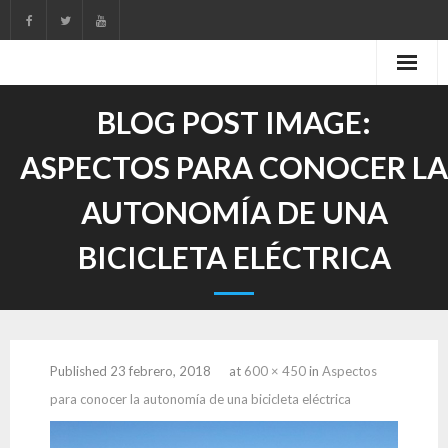
Skip
to
content
BLOG POST IMAGE:
ASPECTOS PARA CONOCER LA
AUTONOMÍA DE UNA
BICICLETA ELÉCTRICA
Published
23 febrero, 2018
at
600 × 450
in
Aspectos
para conocer la autonomía de una bicicleta eléctrica