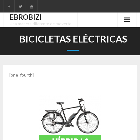
Skip
to
EBROBIZI
content
Una manera diferente de moverte
BICICLETAS ELÉCTRICAS
[one_fourth]