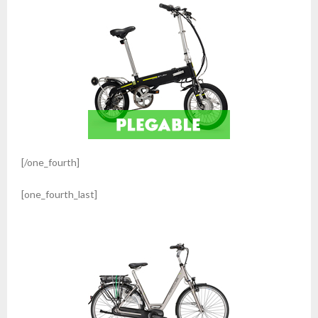
[/one_fourth]
[one_fourth_last]