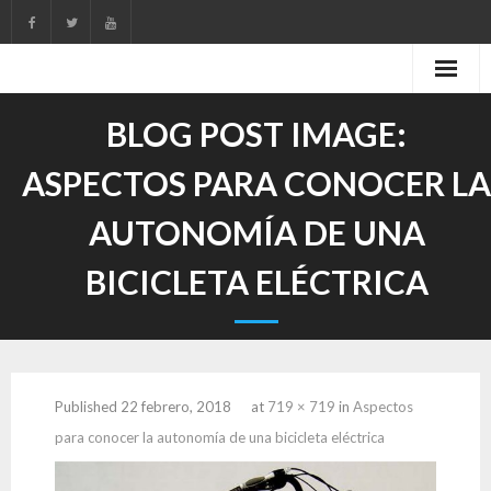
Skip
to
content
BLOG POST IMAGE:
ASPECTOS PARA CONOCER LA
AUTONOMÍA DE UNA
BICICLETA ELÉCTRICA
Published
22 febrero, 2018
at
719 × 719
in
Aspectos
para conocer la autonomía de una bicicleta eléctrica