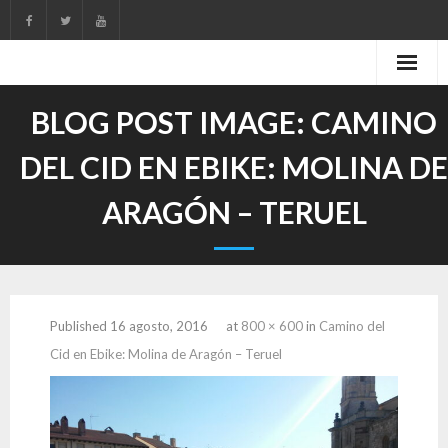
Skip
to
content
BLOG POST IMAGE:
CAMINO
DEL CID EN EBIKE: MOLINA DE
ARAGÓN – TERUEL
Published
16 agosto, 2016
at
800 × 600
in
Camino del
Cid en Ebike: Molina de Aragón – Teruel