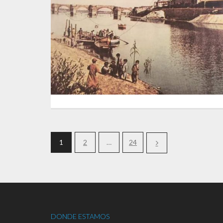
1
2
…
24
DONDE ESTAMOS