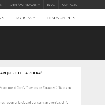
AS
RUTAS / ACTIVIDADES
BLOG
CONTACTO
S
NOTICIAS
TIENDA ONLINE
BARQUERO DE LA RIBERA”
Paseo por el Ebro"
,
"Puentes de Zaragoza"
,
"Rutas en
s recorrer la ciudad por su gran avenida, el río