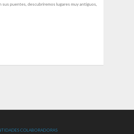
 en sus puentes, descubriremos lugares muy antiguos,
NTIDADES COLABORADORAS