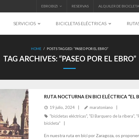
EBROBIZI
RESERVAS
ALQUILER DE BICICLET
SERVICIOS
BICICLETAS ELÉCTRICAS
RUTA
HOME
/
POSTS TAGGED:
“PASEO POR EL EBRO”
TAG ARCHIVES:
“PASEO POR EL EBRO”
RUTA NOCTURNA EN BICI ELÉCTRICA “EL 
19 julio, 2024
maratoniano
"bicicletas eléctricas"
,
"El Barquero de la ribera"
,
"
bicicleta"
En nuestra ruta en bici por Zaragoza, os proponemo