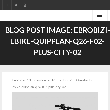
Skip
to
content
BLOG POST IMAGE:
EBROBIZI-
EBIKE-QUIPPLAN-Q26-F02-
PLUS-CITY-02
Published
13 diciembre, 2016
at
800 × 800
in
ebrobizi-
ebike-quipplan-q26-f02-plus-city-02