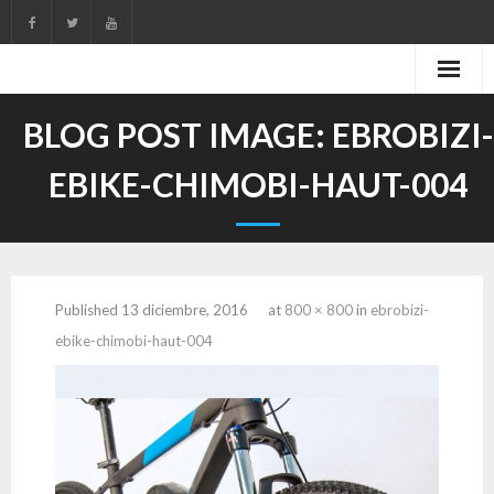
Skip
to
content
BLOG POST IMAGE:
EBROBIZI-
EBIKE-CHIMOBI-HAUT-004
Published
13 diciembre, 2016
at
800 × 800
in
ebrobizi-
ebike-chimobi-haut-004