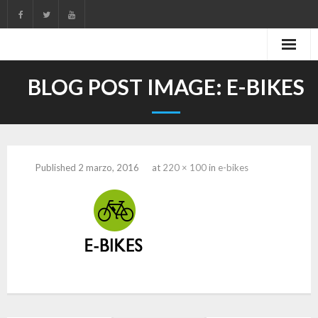
Skip
to
content
BLOG POST IMAGE:
E-BIKES
Published
2 marzo, 2016
at
220 × 100
in
e-bikes