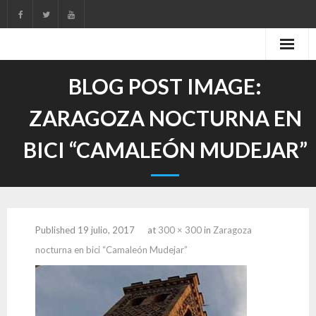
Skip
to
content
BLOG POST IMAGE:
ZARAGOZA NOCTURNA EN
BICI “CAMALEÓN MUDEJAR”
Published
19 julio, 2017
at
300 × 300
in
Zaragoza
nocturna en bici “Camaleón Mudejar”