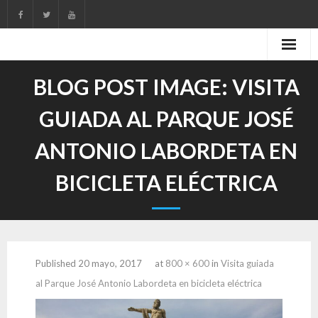
Skip
to
content
BLOG POST IMAGE:
VISITA
GUIADA AL PARQUE JOSÉ
ANTONIO LABORDETA EN
BICICLETA ELÉCTRICA
Published
20 mayo, 2017
at
800 × 600
in
Visita guiada
al Parque José Antonio Labordeta en bicicleta eléctrica