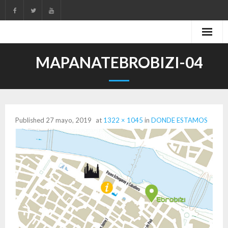
Skip
to
content
MAPANATEBROBIZI-04
Published
27 mayo, 2019
at
1322 × 1045
in
DONDE ESTAMOS