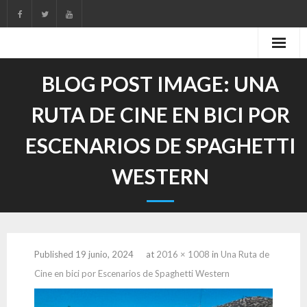
Skip
to
content
BLOG POST IMAGE:
UNA
RUTA DE CINE EN BICI POR
ESCENARIOS DE SPAGHETTI
WESTERN
Published
19 junio, 2024
at
2016 × 1008
in
Una Ruta de
Cine en bici por Escenarios de Spaghetti Western